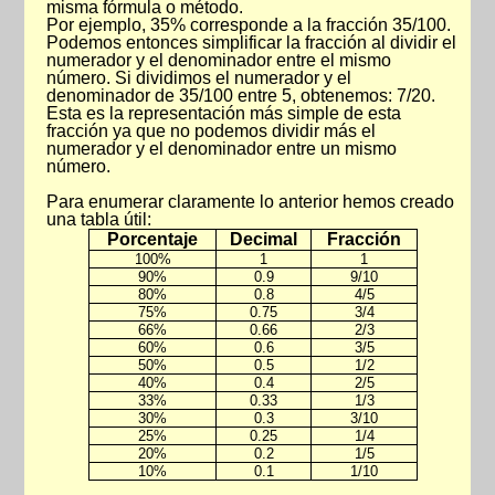
misma fórmula o método.
Por ejemplo, 35% corresponde a la fracción 35/100.
Podemos entonces simplificar la fracción al dividir el
numerador y el denominador entre el mismo
número. Si dividimos el numerador y el
denominador de 35/100 entre 5, obtenemos: 7/20.
Esta es la representación más simple de esta
fracción ya que no podemos dividir más el
numerador y el denominador entre un mismo
número.
Para enumerar claramente lo anterior hemos creado
una tabla útil:
Porcentaje
Decimal
Fracción
100%
1
1
90%
0.9
9/10
80%
0.8
4/5
75%
0.75
3/4
66%
0.66
2/3
60%
0.6
3/5
50%
0.5
1/2
40%
0.4
2/5
33%
0.33
1/3
30%
0.3
3/10
25%
0.25
1/4
20%
0.2
1/5
10%
0.1
1/10