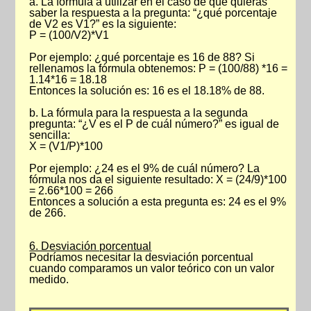
a. La fórmula a utilizar en el caso de que quieras
saber la respuesta a la pregunta: “¿qué porcentaje
de V2 es V1?” es la siguiente:
P = (100/V2)*V1
Por ejemplo: ¿qué porcentaje es 16 de 88? Si
rellenamos la fórmula obtenemos: P = (100/88) *16 =
1.14*16 = 18.18
Entonces la solución es: 16 es el 18.18% de 88.
b. La fórmula para la respuesta a la segunda
pregunta: “¿V es el P de cuál número?” es igual de
sencilla:
X = (V1/P)*100
Por ejemplo: ¿24 es el 9% de cuál número? La
fórmula nos da el siguiente resultado: X = (24/9)*100
= 2.66*100 = 266
Entonces a solución a esta pregunta es: 24 es el 9%
de 266.
6. Desviación porcentual
Podríamos necesitar la desviación porcentual
cuando comparamos un valor teórico con un valor
medido.