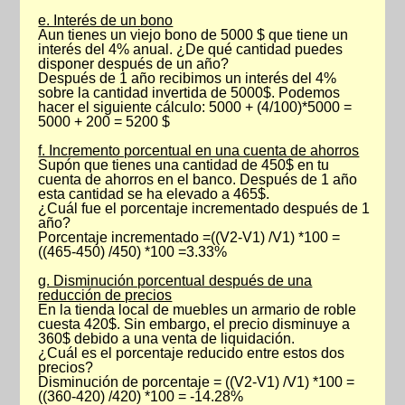
e. Interés de un bono
Aun tienes un viejo bono de 5000 $ que tiene un
interés del 4% anual. ¿De qué cantidad puedes
disponer después de un año?
Después de 1 año recibimos un interés del 4%
sobre la cantidad invertida de 5000$. Podemos
hacer el siguiente cálculo: 5000 + (4/100)*5000 =
5000 + 200 = 5200 $
f. Incremento porcentual en una cuenta de ahorros
Supón que tienes una cantidad de 450$ en tu
cuenta de ahorros en el banco. Después de 1 año
esta cantidad se ha elevado a 465$.
¿Cuál fue el porcentaje incrementado después de 1
año?
Porcentaje incrementado =((V2-V1) /V1) *100 =
((465-450) /450) *100 =3.33%
g. Disminución porcentual después de una
reducción de precios
En la tienda local de muebles un armario de roble
cuesta 420$. Sin embargo, el precio disminuye a
360$ debido a una venta de liquidación.
¿Cuál es el porcentaje reducido entre estos dos
precios?
Disminución de porcentaje = ((V2-V1) /V1) *100 =
((360-420) /420) *100 = -14.28%