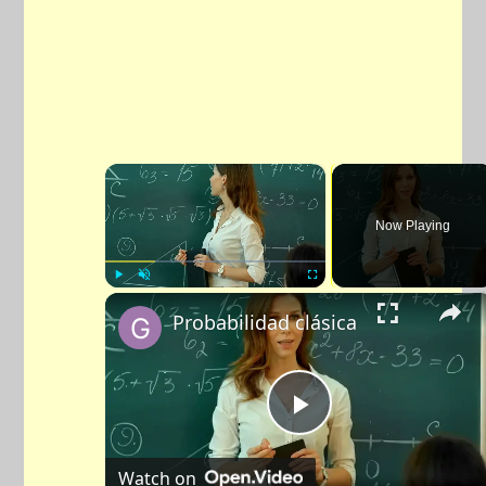
×
Now Playing
Play
Unmute
Fullscreen
Probabilidad clásica
Play
Watch on