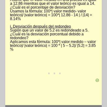
a 12.86 mientras que el valor teórico es igual a 14.
¿Cuál es el porcentaje de desviación?
Usamos la fórmula: 100*| valor medido- valor
teórico|/ |valor teórico| = 100*| 12.86 - 14 | / |14| =
8.14%
i. Desviación después del redondeo
Supón que un valor de 5.2 es redondeado a 5.
¿Cuál es la desviación porcentual debido a
redondeo?
Aplicamos esta fórmula: 100*| valor medido – valor
teórico|/ |valor teórico| = 100 * | 5 – 5.2|/ |5.2| = 3.85
%