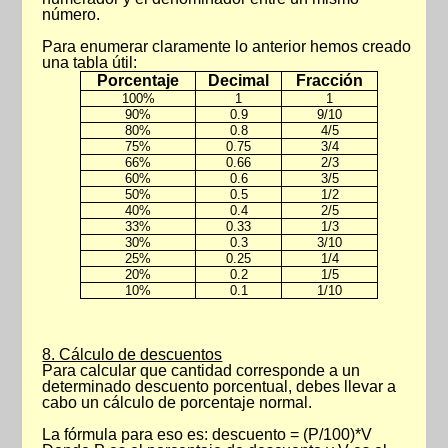
número.
Para enumerar claramente lo anterior hemos creado
una tabla útil:
Porcentaje
Decimal
Fracción
100%
1
1
90%
0.9
9/10
80%
0.8
4/5
75%
0.75
3/4
66%
0.66
2/3
60%
0.6
3/5
50%
0.5
1/2
40%
0.4
2/5
33%
0.33
1/3
30%
0.3
3/10
25%
0.25
1/4
20%
0.2
1/5
10%
0.1
1/10
8. Cálculo de descuentos
Para calcular que cantidad corresponde a un
determinado descuento porcentual, debes llevar a
cabo un cálculo de porcentaje normal.
La fórmula para eso es: descuento = (P/100)*V