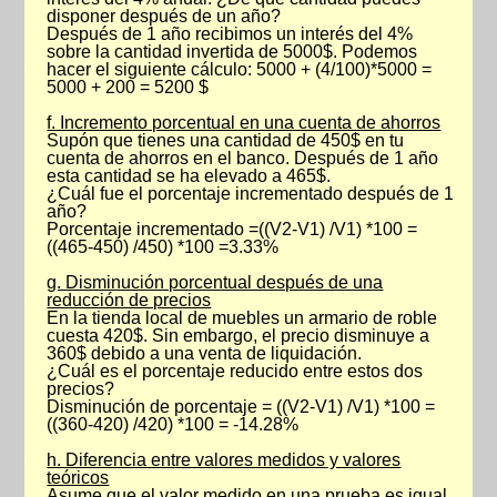
disponer después de un año?
Después de 1 año recibimos un interés del 4%
sobre la cantidad invertida de 5000$. Podemos
hacer el siguiente cálculo: 5000 + (4/100)*5000 =
5000 + 200 = 5200 $
f. Incremento porcentual en una cuenta de ahorros
Supón que tienes una cantidad de 450$ en tu
cuenta de ahorros en el banco. Después de 1 año
esta cantidad se ha elevado a 465$.
¿Cuál fue el porcentaje incrementado después de 1
año?
Porcentaje incrementado =((V2-V1) /V1) *100 =
((465-450) /450) *100 =3.33%
g. Disminución porcentual después de una
reducción de precios
En la tienda local de muebles un armario de roble
cuesta 420$. Sin embargo, el precio disminuye a
360$ debido a una venta de liquidación.
¿Cuál es el porcentaje reducido entre estos dos
precios?
Disminución de porcentaje = ((V2-V1) /V1) *100 =
((360-420) /420) *100 = -14.28%
h. Diferencia entre valores medidos y valores
teóricos
Asume que el valor medido en una prueba es igual